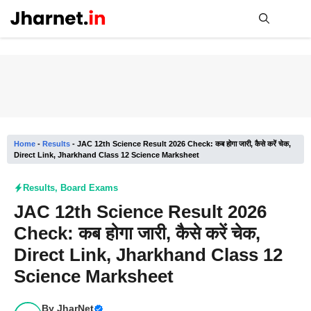
Skip
to
content
Me
Home
-
Results
-
JAC 12th Science Result 2026 Check: कब होगा जारी, कैसे करें चेक,
Direct Link, Jharkhand Class 12 Science Marksheet
Results
,
Board Exams
JAC 12th Science Result 2026
Check: कब होगा जारी, कैसे करें चेक,
Direct Link, Jharkhand Class 12
Science Marksheet
By
JharNet