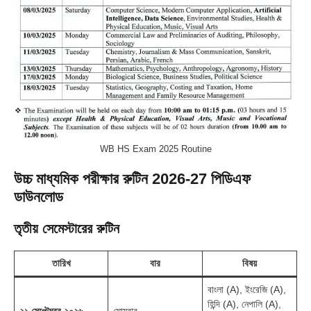
WB HS Exam 2025 Routine
উচ্চ মাধ্যমিক পরীক্ষার রুটিন 2026-27 পিডিএফ
ডাউনলোড
তৃতীয় সেমেস্টারের রুটিন
তারিখ
বার
বিষয়
বাংলা (A), ইংরেজি (A),
হিন্দি (A), নেপালি (A),
২১ সেপ্টেম্বর ২০২৬
সোমবার