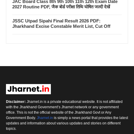
JAC Board Class 8th 9th 10th 11th 12th Exam Date
2027 Routine PDF, जैक बोर्ड परीक्षा तिथि घोषित जल्दी देखें
JSSC Utpad Sipahi Final Result 2026 PDF:
Jharkhand Excise Constable Merit List, Cut Off
Disclaimer:
Jharnet.in is a private educational website. It is not affiliated
with the Jharkhand Government’s Jharnet network or any government
office. This is not the official website of the Jharkhand Govt or Any
Government Body.
Jharnet.in
is simply a news portal that provides the latest
updates and information about various updates and stories on different
topics.