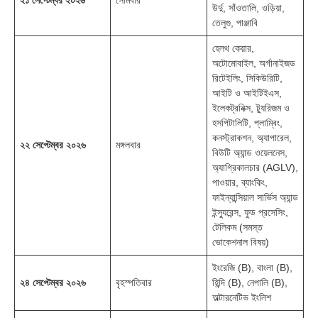
উর্দু, সাঁওতালি, ওড়িয়া,
তেলুগু, পাঞ্জাবি
হেলথ কেয়ার,
অটোমোবাইল, অর্গানাইজড
রিটেইলিং, সিকিউরিটি,
আইটি ও আইটিইএস,
ইলেকট্রনিক্স, ট্যুরিজম ও
হসপিটালিটি, প্লাম্বিং,
কনস্ট্রাকশন, অ্যাপারেল,
২২ সেপ্টেম্বর ২০২৬
মঙ্গলবার
বিউটি অ্যান্ড ওয়েলনেস,
অ্যাগ্রিকালচার (AGLV),
পাওয়ার, ব্যাংকিং,
ফাইন্যান্সিয়াল সার্ভিস অ্যান্ড
ইন্স্যুরেন্স, ফুড প্রসেসিং,
টেলিকম (সমস্ত
ভোকেশনাল বিষয়)
ইংরেজি (B), বাংলা (B),
২৪ সেপ্টেম্বর ২০২৬
বৃহস্পতিবার
হিন্দি (B), নেপালি (B),
অল্টারনেটিভ ইংলিশ