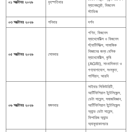
০১ অক্টোবর ২০২৬
বৃহস্পতিবার
ম্যানেজমেন্ট, বিজনেস
স্টাডিজ
০৩ অক্টোবর ২০২৬
শনিবার
দর্শন
গণিত, বিজনেস
ম্যাথেমেটিক্স ও বিজনেস
স্ট্যাটিস্টিক্স, সামাজিক
বিজ্ঞানের জন্য বেসিক
০৫ অক্টোবর ২০২৬
সোমবার
ম্যাথেমেটিক্স, কৃষি
(AGRI), সাংবাদিকতা ও
গণযোগাযোগ, সংস্কৃত,
পার্সিয়ান, আরবি
সাইবার সিকিউরিটি,
আর্টিফিশিয়াল ইন্টেলিজেন্স,
ডেটা সায়েন্স, সমাজবিজ্ঞান,
০৬ অক্টোবর ২০২৬
মঙ্গলবার
আর্টিফিশিয়াল ইন্টেলিজেন্স
অ্যান্ড ডেটা সায়েন্স,
ফিশারিজ অ্যান্ড
অ্যাকুয়াকালচার