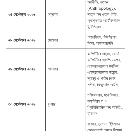
অর্থনীতি, নৃতত্ত্ব
(Anthropology),
২৫ সেপ্টেম্বর ২০২৬
শুক্রবার
সায়েন্স অব ওয়েল-বিয়িং,
অ্যাপ্লাইড আর্টিফিশিয়াল
ইন্টেলিজেন্স
পদার্থবিদ্যা, নিউট্রিশন,
২৮ সেপ্টেম্বর ২০২৬
সোমবার
শিক্ষা, অ্যাকাউন্টেন্সি
কম্পিউটার সায়েন্স, মডার্ন
কম্পিউটার অ্যাপ্লিকেশন,
এনভায়রনমেন্টাল স্টাডিজ,
২৯ সেপ্টেম্বর ২০২৬
মঙ্গলবার
এনভায়রনমেন্টাল সায়েন্স,
স্বাস্থ্য ও শারীর শিক্ষা,
সঙ্গীত, ভিজ্যুয়াল আর্টস
পরিসংখ্যান, মনোবিজ্ঞান,
কমার্শিয়াল ল ও
৩০ সেপ্টেম্বর ২০২৬
বুধবার
প্রিলিমিনারিজ অব অডিটিং,
ইতিহাস
রসায়ন, ভূগোল, হিউম্যান
ডেভেলপমেন্ট অ্যান্ড রিসোর্স