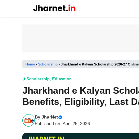
Skip
to
content
Home
-
Scholarship
-
Jharkhand e Kalyan Scholarship 2026-27 Online A
Scholarship
,
Education
Jharkhand e Kalyan Schola
Benefits, Eligibility, Last
By
JharNet
Published on: April 25, 2026