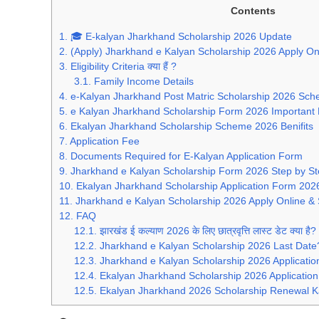
Contents
1.
🎓 E-kalyan Jharkhand Scholarship 2026 Update
2.
(Apply) Jharkhand e Kalyan Scholarship 2026 Apply On
3.
Eligibility Criteria क्या हैं ?
3.1.
Family Income Details
4.
e-Kalyan Jharkhand Post Matric Scholarship 2026 Sch
5.
e Kalyan Jharkhand Scholarship Form 2026 Important
6.
Ekalyan Jharkhand Scholarship Scheme 2026 Benifits
7.
Application Fee
8.
Documents Required for E-Kalyan Application Form
9.
Jharkhand e Kalyan Scholarship Form 2026 Step by Ste
10.
Ekalyan Jharkhand Scholarship Application Form 2026 
11.
Jharkhand e Kalyan Scholarship 2026 Apply Online & 
12.
FAQ
12.1.
झारखंड ई कल्याण 2026 के लिए छात्रवृत्ति लास्ट डेट क्या है?
12.2.
Jharkhand e Kalyan Scholarship 2026 Last Date
12.3.
Jharkhand e Kalyan Scholarship 2026 Applicati
12.4.
Ekalyan Jharkhand Scholarship 2026 Application
12.5.
Ekalyan Jharkhand 2026 Scholarship Renewal K