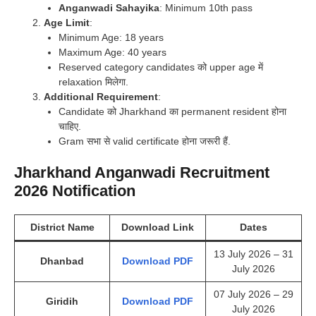
Anganwadi Sahayika
: Minimum 10th pass
Age Limit
:
Minimum Age: 18 years
Maximum Age: 40 years
Reserved category candidates को upper age में
relaxation मिलेगा.
Additional Requirement
:
Candidate को Jharkhand का permanent resident होना
चाहिए.
Gram सभा से valid certificate होना जरूरी हैं.
Jharkhand Anganwadi Recruitment
2026 Notification
District Name
Download Link
Dates
13 July 2026 – 31
Dhanbad
Download PDF
July 2026
07 July 2026 – 29
Giridih
Download PDF
July 2026