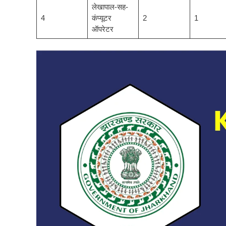
लेखापाल-सह-
4
कंप्यूटर
2
1
ऑपरेटर